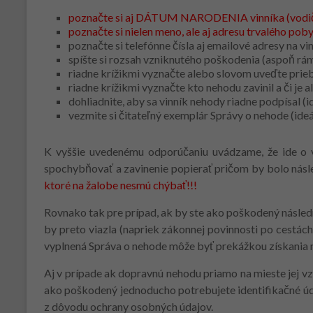
poznačte si aj DÁTUM NARODENIA vinníka
(vodič
poznačte si nielen meno, ale aj adresu trvalého pobyt
poznačte si telefónne čísla aj emailové adresy na vin
spíšte si rozsah vzniknutého poškodenia (aspoň rám
riadne krížikmi vyznačte alebo slovom uveďte pri
riadne krížikmi vyznačte kto nehodu zavinil a či je a
dohliadnite, aby sa vinník nehody riadne podpísal (
vezmite si čitateľný exemplár Správy o nehode (ideá
K vyššie uvedenému odporúčaniu uvádzame, že ide o ve
spochybňovať a zavinenie popierať pričom by bolo násl
ktoré na žalobe nesmú chýbať!!!
Rovnako tak pre prípad, ak by ste ako poškodený následn
by preto viazla (napriek zákonnej povinnosti po cestách
vyplnená Správa o nehode môže byť prekážkou získania 
Aj v prípade ak dopravnú nehodu priamo na mieste jej vzn
ako poškodený jednoducho potrebujete identifikačné údaj
z dôvodu ochrany osobných údajov.