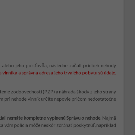
 alebo jeho poisťovňa, následne začali priebeh nehody
vinníka a správna adresa jeho trvalého pobytu sú údaje,
stenie zodpovednosti (PZP) a náhrada škody z jeho strany
ám pri nehode vinník určite nepovie pričom nedostatočne
iaľ nemáte kompletne vyplnenú Správu o nehode
. Najmä
sa vám polícia môže neskôr zdráhať poskytnúť, napríklad