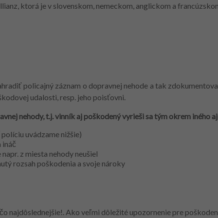
Allianz, ktorá je v slovenskom, nemeckom, anglickom a francúzsko
ahradiť policajný záznam o dopravnej nehode a tak zdokumentovať
odovej udalosti, resp. jeho poisťovni.
nej nehody, t.j. vinník aj poškodený vyrieši sa tým okrem iného aj 
 políciu uvádzame nižšie)
 ináč
 napr. z miesta nehody neušiel
utý rozsah poškodenia a svoje nároky
e čo najdôslednejšie!. Ako veľmi dôležité upozornenie pre poško