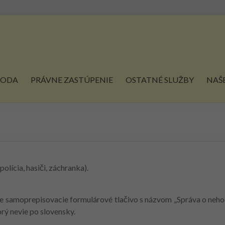
KODA
PRÁVNE ZASTÚPENIE
OSTATNÉ SLUŽBY
NAŠE
olícia, hasiči, záchranka).
ute samoprepisovacie formulárové tlačivo s názvom „Správa o neh
orý nevie po slovensky.