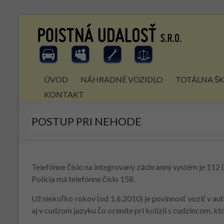
Skip
to
Poistná
content
udalosť
s.r.o.
ÚVOD
NÁHRADNÉ VOZIDLO
TOTÁLNA Š
náhradné
KONTAKT
vozidlo
ZADARMO
POSTUP PRI NEHODE
Telefónne číslo na integrovaný záchranný systém je 112 (p
Polícia má telefónne číslo 158.
Už niekoľko rokov (od 1.6.2010) je povinnosť voziť v a
aj v cudzom jazyku čo oceníte pri kolízii s cudzincom, kt