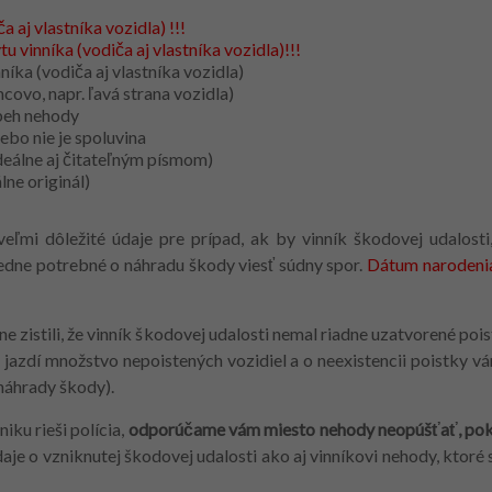
a aj vlastníka vozidla) !!!
u vinníka (vodiča aj vlastníka vozidla)!!!
níka (vodiča aj vlastníka vozidla)
covo, napr. ľavá strana vozidla)
ebeh nehody
lebo nie je spoluvina
ideálne aj čitateľným písmom)
lne originál)
ľmi dôležité údaje pre prípad, ak by vinník škodovej udalosti,
edne potrebné o náhradu škody viesť súdny spor.
Dátum narodenia 
e zistili, že vinník škodovej udalosti nemal riadne uzatvorené poi
 jazdí množstvo nepoistených vozidiel a o neexistencii poistky v
náhrady škody).
iku rieši polícia,
odporúčame vám miesto nehody neopúšťať, pok
e o vzniknutej škodovej udalosti ako aj vinníkovi nehody, ktoré 