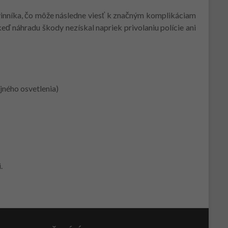
 vinníka, čo môže následne viesť k značným komplikáciam
eď náhradu škody nezískal napriek privolaniu polície ani
jného osvetlenia)
.