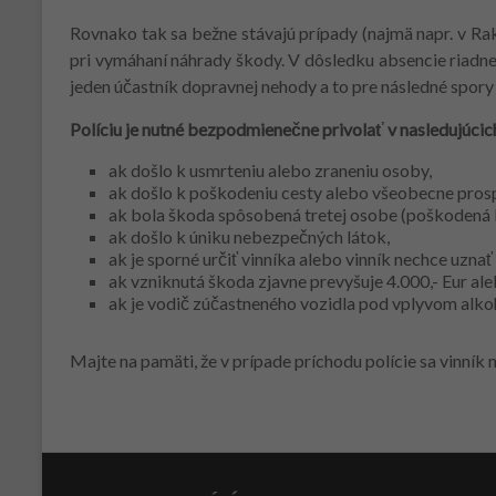
Rovnako tak sa bežne stávajú prípady (najmä napr. v Ra
pri vymáhaní náhrady škody. V dôsledku absencie riadne 
jeden účastník dopravnej nehody a to pre následné spory
Políciu je nutné bezpodmienečne privolať v nasledujúcic
ak došlo k usmrteniu alebo zraneniu osoby,
ak došlo k poškodeniu cesty alebo všeobecne prosp
ak bola škoda spôsobená tretej osobe (poškodená b
ak došlo k úniku nebezpečných látok,
ak je sporné určiť vinníka alebo vinník nechce uznať
ak vzniknutá škoda zjavne prevyšuje 4.000,- Eur al
ak je vodič zúčastneného vozidla pod vplyvom alkoh
Majte na pamäti, že v prípade príchodu polície sa vinní