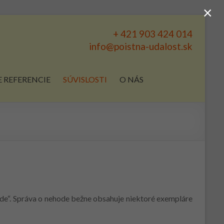
×
+ 421 903 424 014
info@poistna-udalost.sk
 REFERENCIE
SÚVISLOSTI
O NÁS
ode“. Správa o nehode bežne obsahuje niektoré exempláre