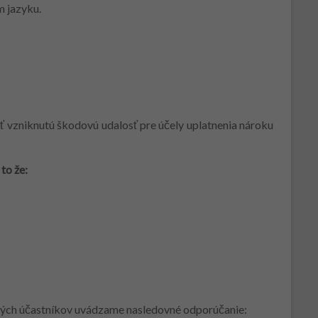
m jazyku.
 vzniknutú škodovú udalosť pre účely uplatnenia nároku
to že:
dených účastníkov uvádzame nasledovné odporúčanie: