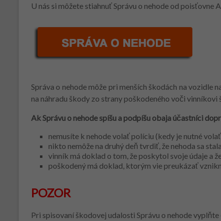
U nás si môžete stiahnuť Správu o nehode od poisťovne 
Správa o nehode môže pri menších škodách na vozidle n
na náhradu škody zo strany poškodeného voči vinníkovi šk
Ak Správu o nehode spíšu a podpíšu obaja účastníci doprav
nemusíte k nehode volať políciu (kedy je nutné volať
nikto nemôže na druhý deň tvrdiť, že nehoda sa stala
vinník má doklad o tom, že poskytol svoje údaje a že
poškodený má doklad, ktorým vie preukázať vznikn
POZOR
Pri spisovaní škodovej udalosti Správu o nehode vyplňt