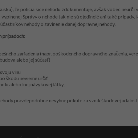
kúsku), že polícia síce nehodu zdokumentuje, avšak vôbec neurčí
vyplnenej Správy o nehode tak nie sú ojedinelé ani také prípady, k
 účastníkov nehody o zavinenie danej dopravnej nehody.
h prípadoch:
ešného zariadenia (napr. poškodeného dopravného značenia, vere
udova alebo jej súčasť)
 svoju vinu
ebo škodu nevieme určiť
olu alebo inej návykovej látky,
k nehody pravdepodobne nevyhne pokute za vznik škodovej udalosti